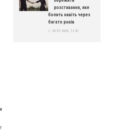
пережити
розставання, яке
болить навіть через
багато років
30-07-2026, 12:41
м
т