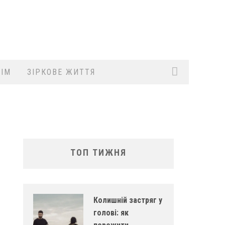
ІМ
ЗІРКОВЕ ЖИТТЯ
ТОП ТИЖНЯ
Колишній застряг у
голові: як