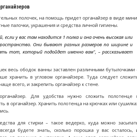
органайзеров
ительных полочек, на помощь придет органайзер в виде мини
тные палочки, украшения и средства личной гигиены.
й, если у вас там находится 1 полка и она очень высокая или
 пространство. Они бывают разных размеров по ширине и
ать тот, который подойдет именно вам", – рассказывает
ушек весь ободок ванны заставлен различными бутылочками 
чше хранить в угловом органайзере. Туда следует сложит
чаще всего, и закрепить органайзер к стене.
органайзер. Для удобства нужно сложить полотенце 
ть в органайзер. Хранить полотенца на крючках или сушилка
ись.
едства для стирки – такое ведерко, куда можно засыпат
всегда будете знать, сколько порошка у вас осталось, 