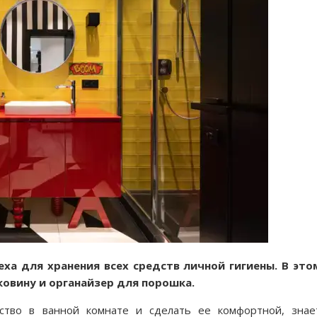
еха для хранения всех средств личной гигиены. В это
овину и органайзер для порошка.
нство в ванной комнате и сделать ее комфортной, знае