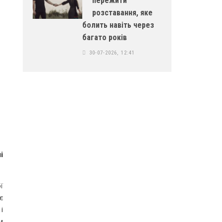
пережити
розставання, яке
болить навіть через
багато років
30-07-2026, 12:41
і
ї
є
і
м