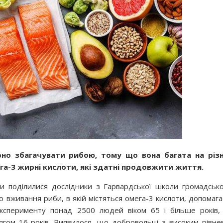
рно збагачувати рибою, тому що вона багата на різн
ега-3 жирні кислоти, які здатні продовжити життя.
ми поділилися дослідники з Гарвардської школи громадсько
о вживання риби, в якій містяться омега-3 кислоти, допомага
ксперименту понад 2500 людей віком 65 і більше років, 
тягом 16 років. Виявилося, що добровольці з високим рівне