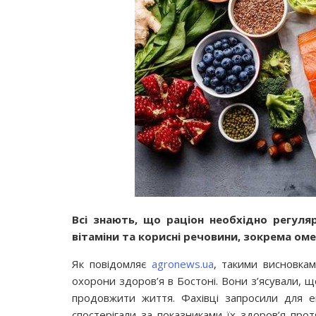
Всі знають, що раціон необхідно регуля
вітаміни та корисні речовини, зокрема ом
Як повідомляє
agronews.ua
, такими висновка
охорони здоров’я в Бостоні. Вони з’ясували, щ
продовжити життя. Фахівці запросили для е
спостерігали за показниками їх здоров’я про