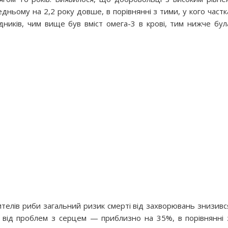
едньому на 2,2 року довше, в порівнянні з тими, у кого частк
ників, чим вище був вміст омега-3 в крові, тим нижче бул
телів риби загальний ризик смерті від захворювань знизивс
у від проблем з серцем — приблизно на 35%, в порівнянні 