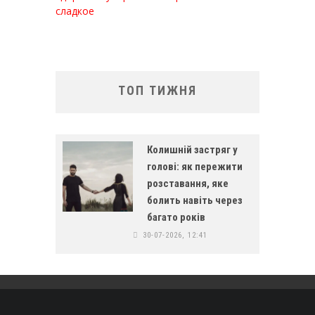
сладкое
ТОП ТИЖНЯ
Колишній застряг у
голові: як пережити
розставання, яке
болить навіть через
багато років
30-07-2026, 12:41