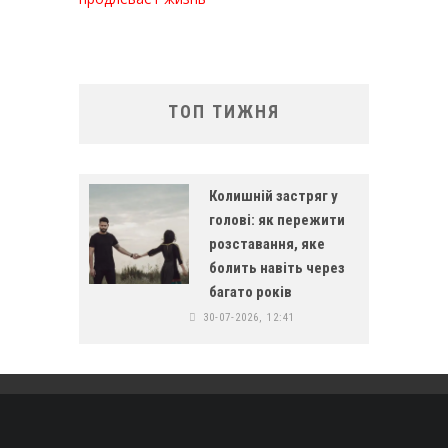
ТОП ТИЖНЯ
Колишній застряг у
голові: як пережити
розставання, яке
болить навіть через
багато років
30-07-2026, 12:41