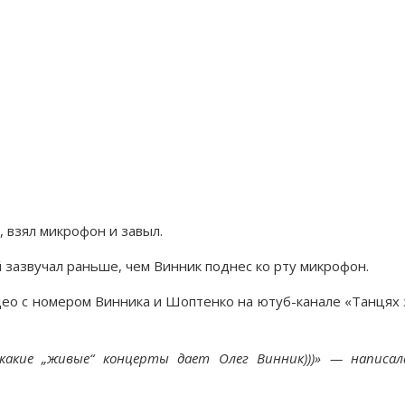
 взял микрофон и завыл.
ой зазвучал раньше, чем Винник поднес ко рту микрофон.
ео с номером Винника и Шоптенко на ютуб-канале «Танцях 
какие „живые“ концерты дает Олег Винник)))» — написал