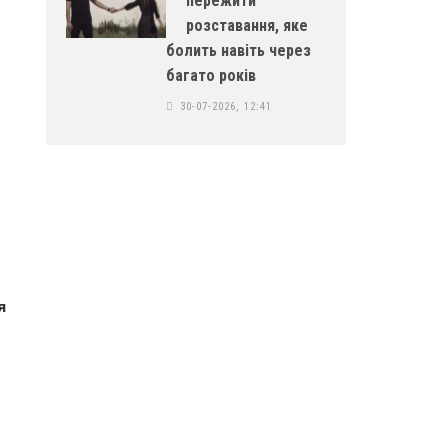
пережити
розставання, яке
болить навіть через
багато років
30-07-2026, 12:41
я