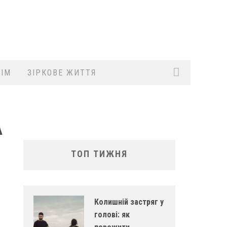
ІМ
ЗІРКОВЕ ЖИТТЯ
А
ТОП ТИЖНЯ
Колишній застряг у
голові: як