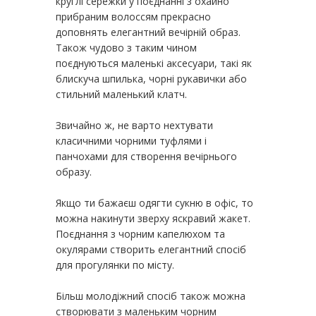
круглі сережки у поєднанні з охайно
прибраним волоссям прекрасно
доповнять елегантний вечірній образ.
Також чудово з таким чином
поєднуються маленькі аксесуари, такі як
блискуча шпилька, чорні рукавички або
стильний маленький клатч.
Звичайно ж, не варто нехтувати
класичними чорними туфлями і
панчохами для створення вечірнього
образу.
Якщо ти бажаєш одягти сукню в офіс, то
можна накинути зверху яскравий жакет.
Поєднання з чорним капелюхом та
окулярами створить елегантний спосіб
для прогулянки по місту.
Більш молодіжний спосіб також можна
створювати з маленьким чорним