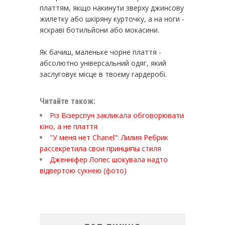
платтям, якщо накинути зверху джинсову
жилетку або шкіряну курточку, а на ноги -
яскраві ботильйони або мокасини.
Як бачиш, маленьке чорне плаття -
абсолютно універсальний одяг, який
заслуговує місце в твоєму гардеробі.
Читайте також:
Різ Візерспун закликала обговорювати
кіно, а не плаття
"У меня нет Chanel": Лилия Ребрик
рассекретила свои принципы стиля
Дженніфер Лопес шокувала надто
відвертою сукнею (фото)