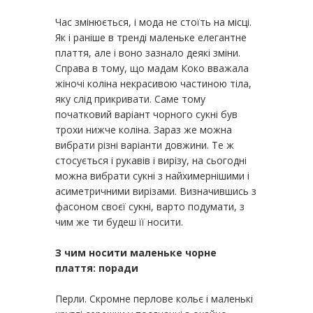
Час змінюється, і мода не стоїть на місці.
Як і раніше в тренді маленьке елегантне
плаття, але і воно зазнало деякі зміни.
Справа в тому, що мадам Коко вважала
жіночі коліна некрасивою частиною тіла,
яку слід прикривати. Саме тому
початковий варіант чорного сукні був
трохи нижче коліна. Зараз же можна
вибрати різні варіанти довжини. Те ж
стосується і рукавів і вирізу, на сьогодні
можна вибрати сукні з найхимернішими і
асиметричними вирізами. Визначившись з
фасоном своєї сукні, варто подумати, з
чим же ти будеш її носити.
З чим носити маленьке чорне
плаття: поради
Перли. Скромне перлове кольє і маленькі