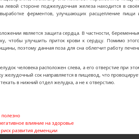
а левой стороне поджелудочная железа находится в своё
т выработке ферментов, улучшающих расщепление пищи 
оложении является защита сердца. В частности, беременны
у, чтобы улучшить приток крови к сердцу. Помимо этого
нщины, поэтому данная поза для сна облегчит работу печен
елудок человека расположен слева, а его отверстие при это
оку желудочный сок направляется в пищевод, что провоцируе
стекать в нижний отдел желудка, а не к отверстию.
о полезно
негативное влияние на здоровье
 риск развития деменции