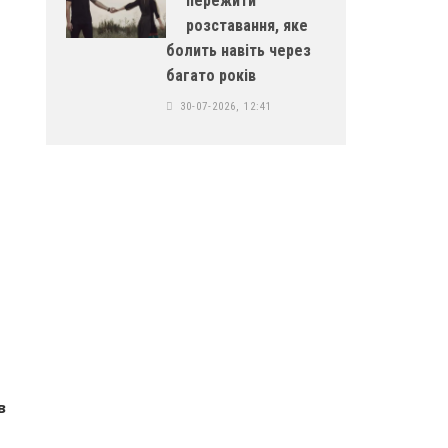
пережити
розставання, яке
болить навіть через
багато років
30-07-2026, 12:41
в