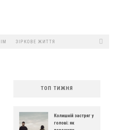
ІМ
ЗІРКОВЕ ЖИТТЯ
ТОП ТИЖНЯ
Колишній застряг у
голові: як