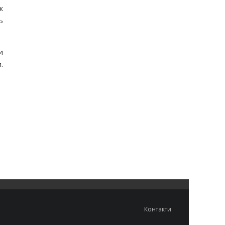
к
ь
и
.
Контакти