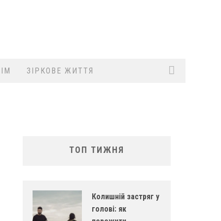
ІМ
ЗІРКОВЕ ЖИТТЯ
ТОП ТИЖНЯ
Колишній застряг у
голові: як