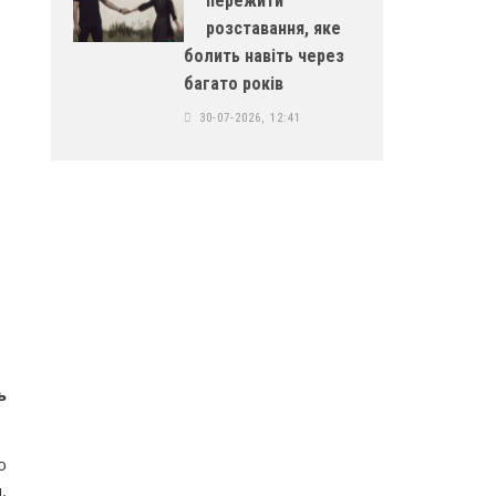
пережити
розставання, яке
болить навіть через
багато років
30-07-2026, 12:41
ь
ю
,