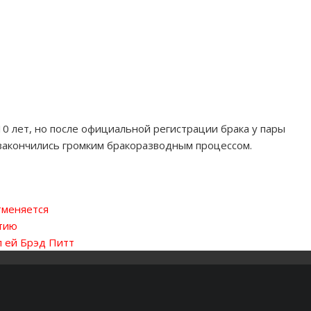
0 лет, но после официальной регистрации брака у пары
 закончились громким бракоразводным процессом.
тменяется
атию
л ей Брэд Питт