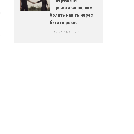
пережити
розставання, яке
и
болить навіть через
багато років
30-07-2026, 12:41
к
я