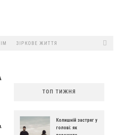
ІМ
ЗІРКОВЕ ЖИТТЯ
А
ТОП ТИЖНЯ
Колишній застряг у
д
голові: як