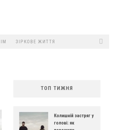
ІМ
ЗІРКОВЕ ЖИТТЯ
ТОП ТИЖНЯ
Колишній застряг у
голові: як