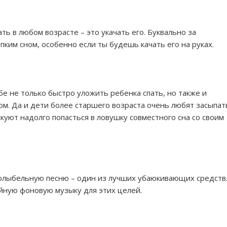
ть в любом возрасте – это укачать его. Буквально за
ким сном, особенно если ты будешь качать его на руках.
е не только быстро уложить ребенка спать, но также и
м. Да и дети более старшего возраста очень любят засыпат
скуют надолго попасться в ловушку совместного сна со своим
колыбельную песню – один из лучших убаюкивающих средств
йную фоновую музыку для этих целей.