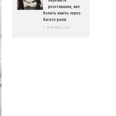
пережити
розставання, яке
болить навіть через
багато років
30-07-2026, 12:41