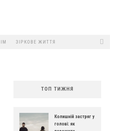
ІМ
ЗІРКОВЕ ЖИТТЯ
ТОП ТИЖНЯ
Колишній застряг у
голові: як