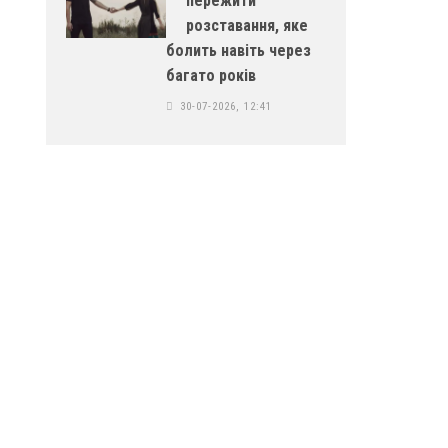
пережити
розставання, яке
болить навіть через
багато років
30-07-2026, 12:41