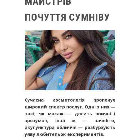
МАЙСТРІВ
ПОЧУТТЯ СУМНІВУ
Сучасна косметологія пропонує
широкий спектр послуг. Одні з них —
такі, як масаж — досить звичні і
зрозумілі, інші ж — начебто,
акупунктура обличчя — розбурхують
уяву любительок експериментів.