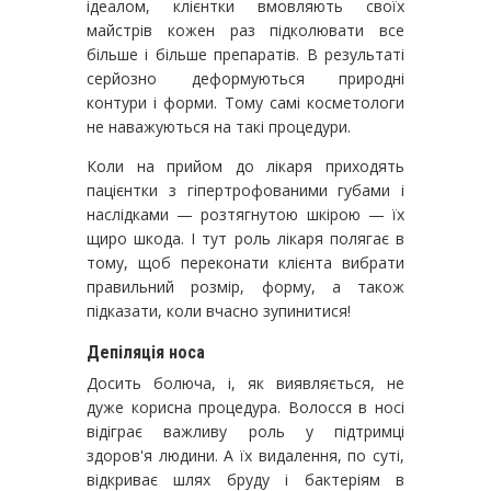
ідеалом, клієнтки вмовляють своїх
майстрів кожен раз підколювати все
більше і більше препаратів. В результаті
серйозно деформуються природні
контури і форми. Тому самі косметологи
не наважуються на такі процедури.
Коли на прийом до лікаря приходять
пацієнтки з гіпертрофованими губами і
наслідками — розтягнутою шкірою — їх
щиро шкода. І тут роль лікаря полягає в
тому, щоб переконати клієнта вибрати
правильний розмір, форму, а також
підказати, коли вчасно зупинитися!
Депіляція носа
Досить болюча, і, як виявляється, не
дуже корисна процедура. Волосся в носі
відіграє важливу роль у підтримці
здоров'я людини. А їх видалення, по суті,
відкриває шлях бруду і бактеріям в