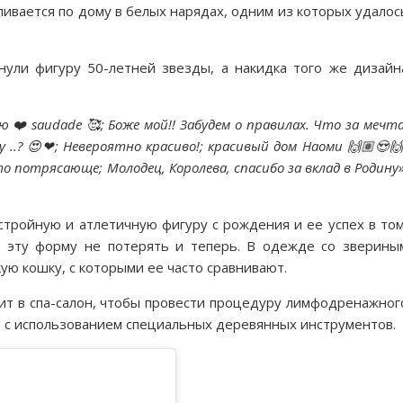
ливается по дому в белых нарядах, одним из которых удалос
ули фигуру 50-летней звезды, а накидка того же дизайн
 ❤️ saudade 🥰; Боже мой!! Забудем о правилах. Что за мечта
 ..? 😍❤; Невероятно красиво!; красивый дом Наоми 🙌🏽😍🙌
о потрясающе; Молодец, Королева, спасибо за вклад в Родину»
стройную и атлетичную фигуру с рождения и ее успех в том
ы эту форму не потерять и теперь. В одежде со зверины
ю кошку, с которыми ее часто сравнивают.
дит в спа-салон, чтобы провести процедуру лимфодренажног
 с использованием специальных деревянных инструментов.