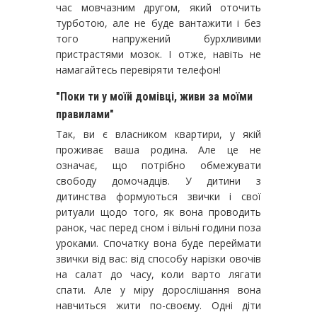
час мовчазним другом, який оточить
турботою, але не буде вантажити і без
того напружений бурхливими
пристрастями мозок. І отже, навіть не
намагайтесь перевіряти телефон!
"Поки ти у моїй домівці, живи за моїми
правилами"
Так, ви є власником квартири, у якій
проживає ваша родина. Але це не
означає, що потрібно обмежувати
свободу домочадців. У дитини з
дитинства формуються звички і свої
ритуали щодо того, як вона проводить
ранок, час перед сном і вільні години поза
уроками. Спочатку вона буде переймати
звички від вас: від способу нарізки овочів
на салат до часу, коли варто лягати
спати. Але у міру дорослішання вона
навчиться жити по-своєму. Одні діти