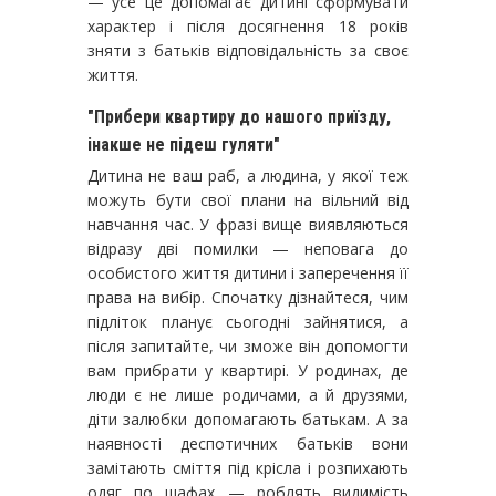
— усе це допомагає дитині сформувати
характер і після досягнення 18 років
зняти з батьків відповідальність за своє
життя.
"Прибери квартиру до нашого приїзду,
інакше не підеш гуляти"
Дитина не ваш раб, а людина, у якої теж
можуть бути свої плани на вільний від
навчання час. У фразі вище виявляються
відразу дві помилки — неповага до
особистого життя дитини і заперечення її
права на вибір. Спочатку дізнайтеся, чим
підліток планує сьогодні зайнятися, а
після запитайте, чи зможе він допомогти
вам прибрати у квартирі. У родинах, де
люди є не лише родичами, а й друзями,
діти залюбки допомагають батькам. А за
наявності деспотичних батьків вони
замітають сміття під крісла і розпихають
одяг по шафах — роблять видимість