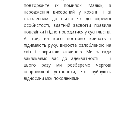
повторюйте їх помилок. Малюк, з
народження вихований у коханні і зі
ставленням до нього як до окремої
особистості, здатний засвоїти правила
поведінки і гідно поводитися у суспільстві.
А той, на кого постійно кричать і
піднімають руку, виросте озлобленою на
світ і закритою людиною. Ми завжди
закликаємо вас до адекватності — і
цього разу ми розберемо чергові
неправильні установки, які руйнують
відносини між поколіннями.