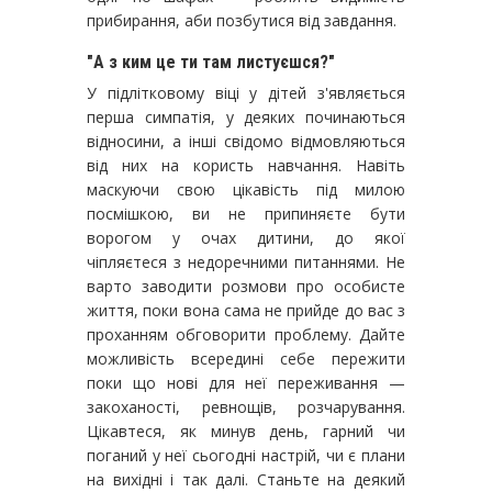
прибирання, аби позбутися від завдання.
"А з ким це ти там листуєшся?"
У підлітковому віці у дітей з'являється
перша симпатія, у деяких починаються
відносини, а інші свідомо відмовляються
від них на користь навчання. Навіть
маскуючи свою цікавість під милою
посмішкою, ви не припиняєте бути
ворогом у очах дитини, до якої
чіпляєтеся з недоречними питаннями. Не
варто заводити розмови про особисте
життя, поки вона сама не прийде до вас з
проханням обговорити проблему. Дайте
можливість всередині себе пережити
поки що нові для неї переживання —
закоханості, ревнощів, розчарування.
Цікавтеся, як минув день, гарний чи
поганий у неї сьогодні настрій, чи є плани
на вихідні і так далі. Станьте на деякий