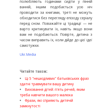
полюбляють годинами сидіти у пінній
ванній, іншим подобається усю ніч
проводити за книгами, треті не можуть
обходитися без перегляду епізоду серіалу
перед сном. Поважайте ці традиції — не
варто критикувати їх, навіть якщо вони
вам не подобаються. Повірте, дитина з
часом виправить їх, коли дійде до цієї ідеї
самотужки.
Ukr.Media
Читайте також:
Ці 5 "нешкідливих" батьківських фраз
здатні травмувати вашу дитину
Виховання дітей: п'ять речей, яким
треба навчити вашого малюка
Фрази, які сприяють дитячій
замкнутості