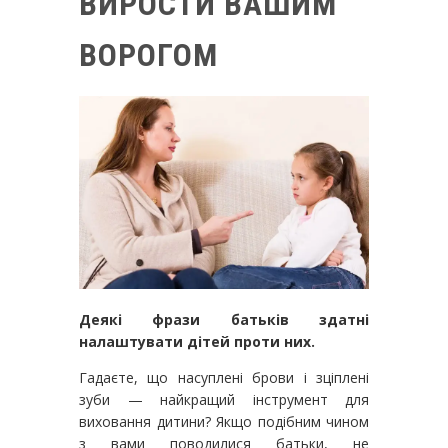
ВИРОСТИ ВАШИМ
ВОРОГОМ
Деякі фрази батьків здатні
налаштувати дітей проти них.
Гадаєте, що насуплені брови і зціплені
зуби — найкращий інструмент для
виховання дитини? Якщо подібним чином
з вами поводилися батьки, не