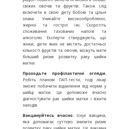
свіжих овочів та фруктів. Також слід
включити в свою дієту бобові та цільні
злаки. Уникайте високообробленої,
жирної та гострої їжі. Скоротіть
споживання газованих напоїв та
алкоголю. Експерти стверджують, що
жінки, дієти яких не містять достатньої
кількості фруктів та овочів, можуть мати
більший ризик розвитку раку шийки
матки.
Проходьте профілактичні огляди.
Робіть планові ПАП-тести, тоді лікар
зможе побачити відхилення від норми у
шийці матки. Це допоможе вчасно
діагностувати рак шийки матки і вжити
заходів.
Вакцинуйтесь вчасно.
Існує вакцина,
яка допомагає суттєво знизити ризик
розвитку раку шийки матки. Це вакцина