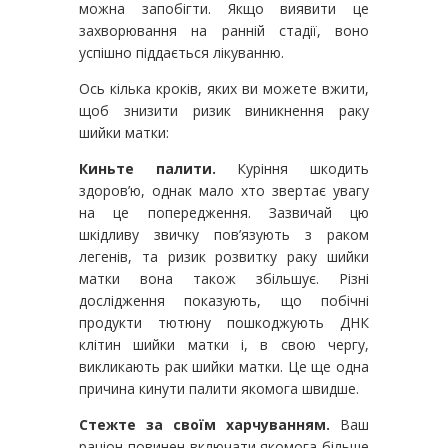
можна запобігти. Якщо виявити це
захворювання на ранній стадії, воно
успішно піддається лікуванню.
Ось кілька кроків, яких ви можете вжити,
щоб знизити ризик виникнення раку
шийки матки:
Киньте палити.
Куріння шкодить
здоров’ю, однак мало хто звертає увагу
на це попередження. Зазвичай цю
шкідливу звичку пов’язують з раком
легенів, та ризик розвитку раку шийки
матки вона також збільшує. Різні
дослідження показують, що побічні
продукти тютюну пошкоджують ДНК
клітин шийки матки і, в свою чергу,
викликають рак шийки матки. Це ще одна
причина кинути палити якомога швидше.
Стежте за своїм харчуванням.
Ваш
раціон повинен включати якомога більше