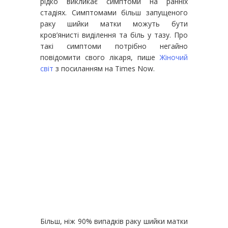
рідко викликає симптоми на ранніх
стадіях. Симптомами більш запущеного
раку шийки матки можуть бути
кров’янисті виділення та біль у тазу. Про
такі симптоми потрібно негайно
повідомити свого лікаря, пише
Жіночий
світ
з посиланням на Times Now.
Більш, ніж 90% випадків раку шийки матки