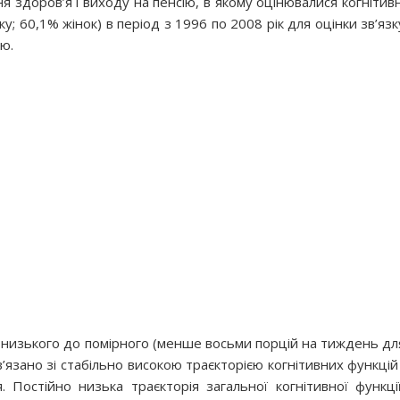
я здоров’я і виходу на пенсію, в якому оцінювалися когнітивн
ку; 60,1% жінок) в період з 1996 по 2008 рік для оцінки зв’язк
ю.
 низького до помірного (менше восьми порцій на тиждень дл
ов’язано зі стабільно високою траєкторією когнітивних функцій 
 Постійно низька траєкторія загальної когнітивної функції