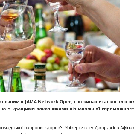
кованим в JAMA Network Open, споживання алкоголю ві
ано з кращими показниками пізнавальної спроможност
мадської охорони здоров’я Університету Джорджії в Афінах