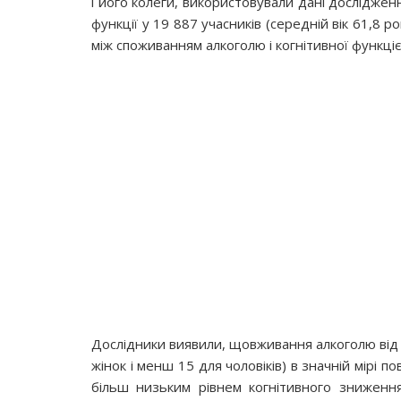
і його колеги, використовували дані дослідженн
функції у 19 887 учасників (середній вік 61,8 ро
між споживанням алкоголю і когнітивної функціє
Дослідники виявили, щовживання алкоголю від
жінок і менш 15 для чоловіків) в значній мірі п
більш низьким рівнем когнітивного зниження.