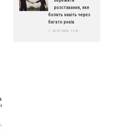
пережити
розставання, яке
болить навіть через
багато років
30-07-2026, 12:41
д
і
,