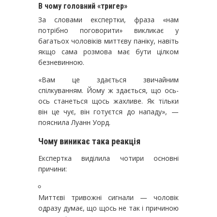
В чому головний «тригер»
За словами експертки, фраза «нам
потрібно поговорити» викликає у
багатьох чоловіків миттєву паніку, навіть
якщо сама розмова має бути цілком
безневинною.
«Вам це здається звичайним
спілкуванням. Йому ж здається, що ось-
ось станеться щось жахливе. Як тільки
він це чує, він готуєтся до нападу», —
пояснила Луанн Уорд.
Чому виникає така реакція
Експертка виділила чотири основні
причини:
Миттєві тривожні сигнали — чоловік
одразу думає, що щось не так і причиною